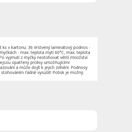
ks v kartonu: 36 Vrstvený laminátový podnos -
myčkách - max. teplota mytí 60°C, max. teplota
Po vyjmutí z myčky nestohovat větší množství
jsou opatřeny prolisy umožňujícími
azování a může dojít k jejich zvlnění. Podnosy
 stohováním řádně vysušit! Potisk je možný.