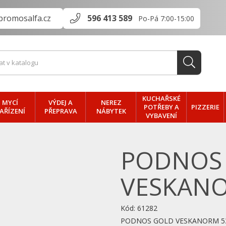
promosalfa.cz
596 413 589
Po-Pá 7:00-15:00
KUCHAŘSKÉ
MYCÍ
VÝDEJ A
NEREZ
PIZZERIE
POTŘEBY A
AŘÍZENÍ
PŘEPRAVA
NÁBYTEK
VYBAVENÍ
PODNOS
VESKANO
Kód:
61282
PODNOS GOLD VESKANORM 5