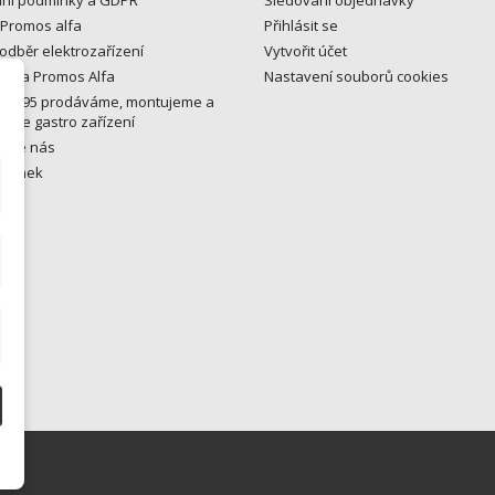
 Promos alfa
Přihlásit se
odběr elektrozařízení
Vytvořit účet
y na Promos Alfa
Nastavení souborů cookies
u 1995 prodáváme, montujeme a
eme gastro zařízení
ujte nás
tránek
ny