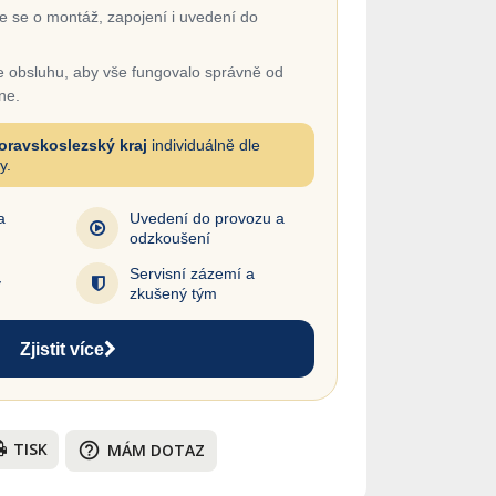
 se o montáž, zapojení i uvedení do
 obsluhu, aby vše fungovalo správně od
ne.
oravskoslezský kraj
individuálně dle
y.
a
Uvedení do provozu a
odzkoušení
Servisní zázemí a
y
zkušený tým
Zjistit více
TISK
help_outline
MÁM DOTAZ