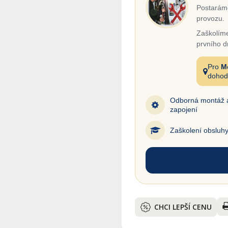
Postaráme
provozu.
Zaškolíme
prvního d
Pro
M
dohod
Odborná montáž 
zapojení
Zaškolení obsluh
CHCI LEPŠÍ CENU