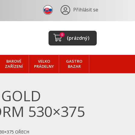
Přihlásit se
0
(prázdný)
BAROVÉ
VELKO
GASTRO
ZAŘÍZENÍ
PRÁDELNY
BAZAR
 GOLD
RM 530×375
30×375 OŘECH