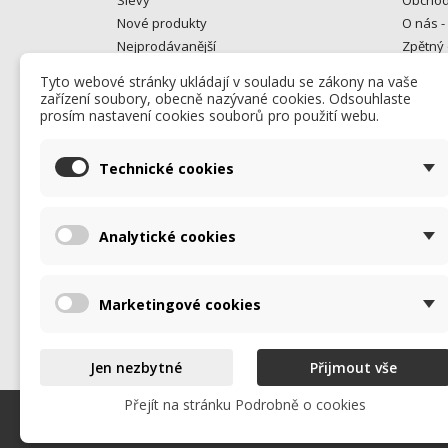
Nové produkty
O nás -
Nejprodávanější
Zpětný 
Gastro bazar
Kontakt
Tyto webové stránky ukládají v souladu se zákony na vaše
Od rok
zařízení soubory, obecně nazývané cookies. Odsouhlaste
opravuj
prosím nastavení cookies souborů pro použití webu.
Kontakt
Mapa s
Technické cookies
Prodej
Analytické cookies
Marketingové cookies
Jen nezbytné
Přijmout vše
Přejít na stránku Podrobně o cookies
© 2026 - Všechna práva vyhrazena. Promos Alfa s.r.o.