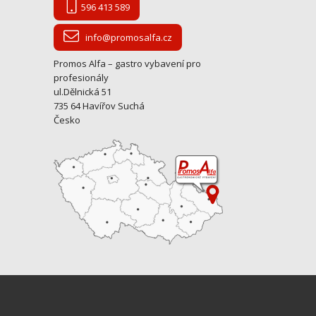
596 413 589
info@promosalfa.cz
Promos Alfa – gastro vybavení pro
profesionály
ul.Dělnická 51
735 64 Havířov Suchá
Česko