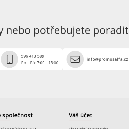
y nebo potřebujete poradit
596 413 589
info@promosalfa.cz
Po - Pá: 7:00 - 15:00
 společnost
Váš účet
ní podmínky a GDPR
Sledování objednávky