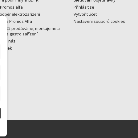
 Promos alfa
Přihlásit se
odběr elektrozařízení
Vytvořit účet
y na Promos Alfa
Nastavení souborů cookies
u 1995 prodáváme, montujeme a
eme gastro zařízení
ujte nás
tránek
ny