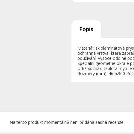
Popis
Materiál: sklolaminátová pry
ochranná vrstva, která zab
používání. Vysoce odolné po
Speciální geometrie okraje p
Údržba: max. teplota mytí je 
Rozměry (mm): 460x360 Počet
Na tento produkt momentálně není přidána žádná recenze.