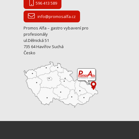
596 413 589
info@promosalfa.cz
Promos Alfa – gastro vybavení pro
profesionály
ul.Dělnická 51
735 64 Havířov Suchá
Česko