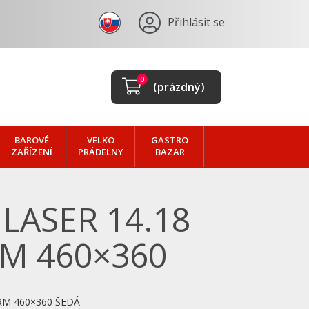
Přihlásit se
0
(prázdný)
BAROVÉ
VELKO
GASTRO
ZAŘÍZENÍ
PRÁDELNY
BAZAR
LASER 14.18
M 460×360
RM 460×360 ŠEDÁ