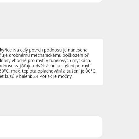
skyřice Na celý povrch podnosu je nanesena
raňuje drobnému mechanickému poškození při
dnosy vhodné pro mytí v tunelových myčkách.
odnosu zajišťuje odvětrávání a sušení po mytí.
60°C, max. teplota oplachování a sušení je 90°C.
 kusů v balení: 24 Potisk je možný.