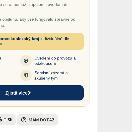
 se o montáž, zapojení i uvedení do
 obsluhu, aby vše fungovalo správně od
ne.
oravskoslezský kraj
individuálně dle
y.
a
Uvedení do provozu a
odzkoušení
Servisní zázemí a
y
zkušený tým
Zjistit více
TISK
help_outline
MÁM DOTAZ