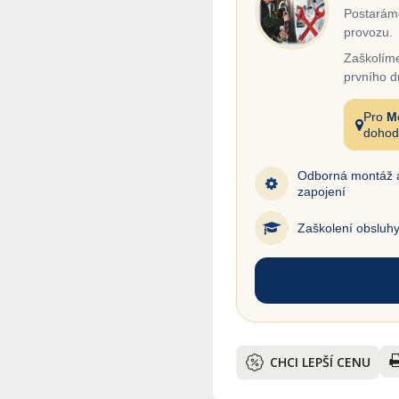
Postaráme
provozu.
Zaškolíme
prvního d
Pro
M
dohod
Odborná montáž 
zapojení
Zaškolení obsluh
CHCI LEPŠÍ CENU