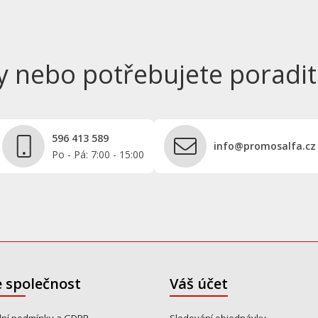
y nebo potřebujete poradit
596 413 589
info@promosalfa.cz
Po - Pá: 7:00 - 15:00
 společnost
Váš účet
ní podmínky a GDPR
Sledování objednávky