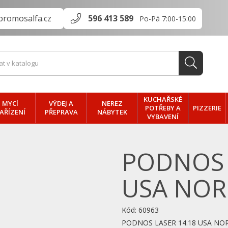
promosalfa.cz
596 413 589
Po-Pá 7:00-15:00
KUCHAŘSKÉ
MYCÍ
VÝDEJ A
NEREZ
PIZZERIE
POTŘEBY A
AŘÍZENÍ
PŘEPRAVA
NÁBYTEK
VYBAVENÍ
PODNOS 
USA NOR
Kód:
60963
PODNOS LASER 14.18 USA NO