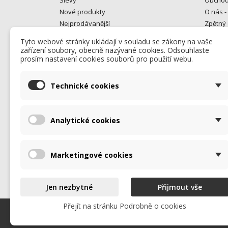
Nové produkty
O nás -
Nejprodávanější
Zpětný 
Gastro bazar
Kontakt
Tyto webové stránky ukládají v souladu se zákony na vaše
Od rok
zařízení soubory, obecně nazývané cookies. Odsouhlaste
opravuj
prosím nastavení cookies souborů pro použití webu.
Kontakt
Mapa s
Technické cookies
Prodej
Analytické cookies
Marketingové cookies
Jen nezbytné
Přijmout vše
Přejít na stránku Podrobně o cookies
© 2026 - Všechna práva vyhrazena. Promos Alfa s.r.o.