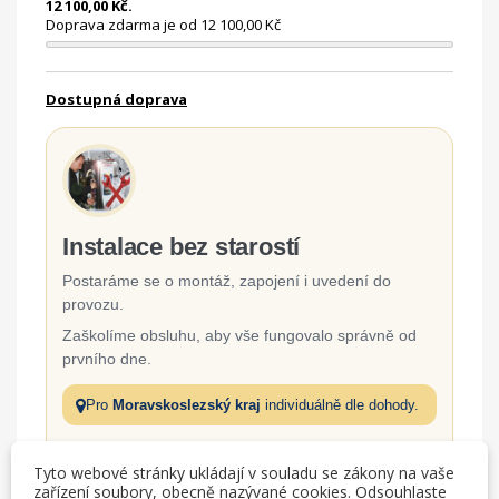
12 100,00 Kč.
Doprava zdarma je od 12 100,00 Kč
Dostupná doprava
Instalace bez starostí
Postaráme se o montáž, zapojení i uvedení do
provozu.
Zaškolíme obsluhu, aby vše fungovalo správně od
prvního dne.
Pro
Moravskoslezský kraj
individuálně dle dohody.
Odborná montáž a zapojení
Tyto webové stránky ukládají v souladu se zákony na vaše
zařízení soubory, obecně nazývané cookies. Odsouhlaste