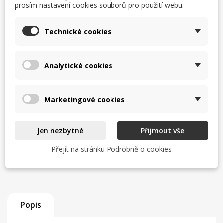
prosím nastavení cookies souborů pro použití webu.
Uvedení do provozu a odzkoušení
Zaškolení obsluhy
Technické cookies
Servisní zázemí a zkušený tým
Analytické cookies
Zjistit více
Marketingové cookies
TISK
CHCI LEPŠÍ CENU
Jen nezbytné
Přijmout vše
help_outline
MÁM DOTAZ
Přejít na stránku Podrobně o cookies
Popis