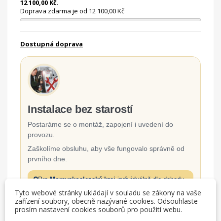
12 100,00 Kč.
Doprava zdarma je od 12 100,00 Kč
Dostupná doprava
Instalace bez starostí
Postaráme se o montáž, zapojení i uvedení do
provozu.
Zaškolíme obsluhu, aby vše fungovalo správně od
prvního dne.
Pro
Moravskoslezský kraj
individuálně dle dohody.
Tyto webové stránky ukládají v souladu se zákony na vaše
zařízení soubory, obecně nazývané cookies. Odsouhlaste
Odborná montáž a zapojení
prosím nastavení cookies souborů pro použití webu.