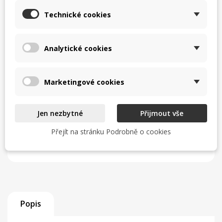
Uvedení do provozu a odzkoušení
Technické cookies
Zaškolení obsluhy
Analytické cookies
Servisní zázemí a zkušený tým
Zjistit více
Marketingové cookies
Jen nezbytné
Přijmout vše
TISK
CHCI LEPŠÍ CENU
Přejít na stránku Podrobně o cookies
help_outline
MÁM DOTAZ
Popis