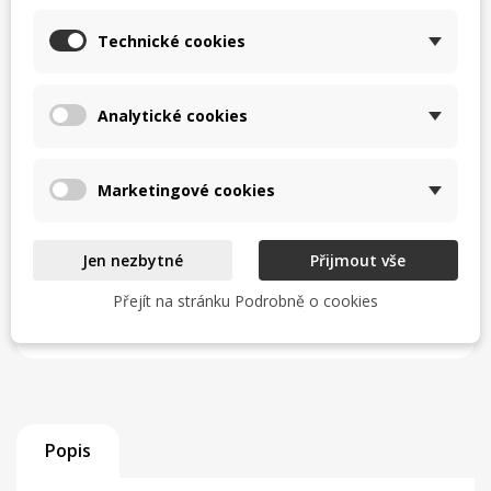
Uvedení do provozu a odzkoušení
Technické cookies
Zaškolení obsluhy
Analytické cookies
Servisní zázemí a zkušený tým
Zjistit více
Marketingové cookies
Jen nezbytné
Přijmout vše
TISK
CHCI LEPŠÍ CENU
Přejít na stránku Podrobně o cookies
help_outline
MÁM DOTAZ
Popis