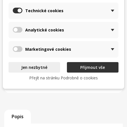
Uvedení do provozu a odzkoušení
Technické cookies
Zaškolení obsluhy
Analytické cookies
Servisní zázemí a zkušený tým
Zjistit více
Marketingové cookies
Jen nezbytné
Přijmout vše
TISK
CHCI LEPŠÍ CENU
Přejít na stránku Podrobně o cookies
help_outline
MÁM DOTAZ
Popis