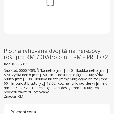
Plotna rýhovaná dvojitá na nerezový
rošt pro RM 700/drop-in | RM - PRFT/72
Kód:
00007489
Sap kód: 00007489; Šířka netto [mm]: 350; Hloubka netto [mm]:
570; Výška netto [mm]: 50; Hmotnost netto [kg]: 18.00; Šířka
brutto [mm]: 380; Hloubka brutto [mm]: 600; Výška brutto [mm]:
60; Hmotnost brutto [kg]: 18.00; Rozměr grilovací desky [mm x
mm]: 350 x 570; Tloušťka grilovací desky [mm]: 10.00; Typ
povrchu zařízení: Rýhovaný;
Značka:
RM
Původní cena: