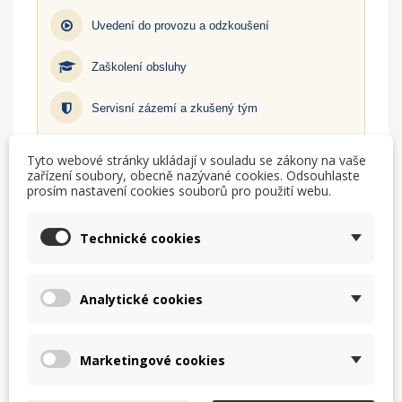
Uvedení do provozu a odzkoušení
Zaškolení obsluhy
Servisní zázemí a zkušený tým
Zjistit více
Tyto webové stránky ukládají v souladu se zákony na vaše
zařízení soubory, obecně nazývané cookies. Odsouhlaste
prosím nastavení cookies souborů pro použití webu.
TISK
CHCI LEPŠÍ CENU
Technické cookies
help_outline
MÁM DOTAZ
Analytické cookies
Marketingové cookies
Popis