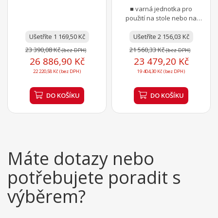
KONVICE B40 L/R
podestavby...
■ varná jednotka pro
použití na stole nebo na
podestavbě ■ rozměr desky
Ušetříte 1 169,50 Kč
650 x 480 mm ■ plotna z...
Ušetříte 2 156,03 Kč
23 390,08 Kč
21 560,33 Kč
(bez DPH)
(bez DPH)
26 886,90 Kč
23 479,20 Kč
22 220,58 Kč (bez DPH)
19 404,30 Kč (bez DPH)
DO KOŠÍKU
DO KOŠÍKU
Máte dotazy nebo
potřebujete poradit s
výběrem?