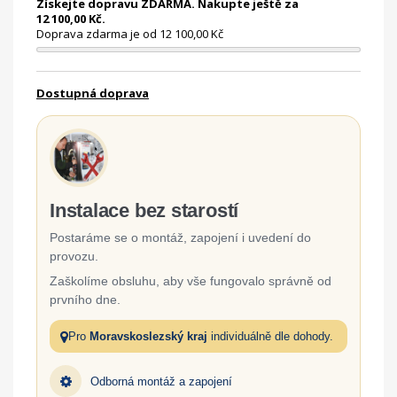
Získejte dopravu ZDARMA. Nakupte ještě za
12 100,00 Kč.
Doprava zdarma je od 12 100,00 Kč
Dostupná doprava
Instalace bez starostí
Postaráme se o montáž, zapojení i uvedení do
provozu.
Zaškolíme obsluhu, aby vše fungovalo správně od
prvního dne.
Pro
Moravskoslezský kraj
individuálně dle dohody.
Odborná montáž a zapojení