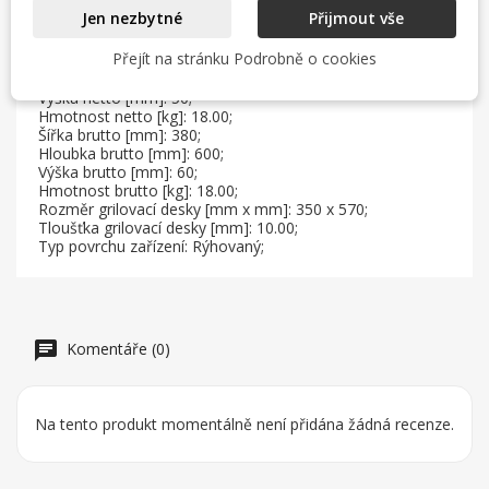
Jen nezbytné
Přijmout vše
Sap kód: 00007489;
Přejít na stránku Podrobně o cookies
Šířka netto [mm]: 350;
Hloubka netto [mm]: 570;
Výška netto [mm]: 50;
Hmotnost netto [kg]: 18.00;
Šířka brutto [mm]: 380;
Hloubka brutto [mm]: 600;
Výška brutto [mm]: 60;
Hmotnost brutto [kg]: 18.00;
Rozměr grilovací desky [mm x mm]: 350 x 570;
Tloušťka grilovací desky [mm]: 10.00;
Typ povrchu zařízení: Rýhovaný;
Komentáře (0)
Na tento produkt momentálně není přidána žádná recenze.