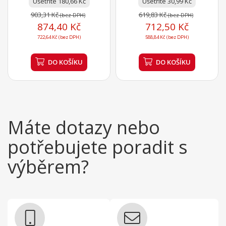
Ušetříte 180,66 Kč
Ušetříte 30,99 Kč
903,31 Kč
619,83 Kč
(bez DPH)
(bez DPH)
874,40 Kč
712,50 Kč
722,64 Kč (bez DPH)
588,84 Kč (bez DPH)
DO KOŠÍKU
DO KOŠÍKU
Máte dotazy nebo
potřebujete poradit s
výběrem?