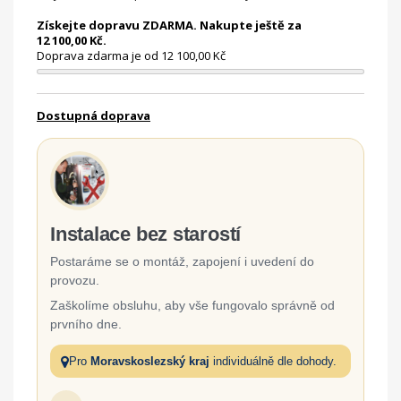
Získejte dopravu ZDARMA. Nakupte ještě za
12 100,00 Kč.
Doprava zdarma je od 12 100,00 Kč
Dostupná doprava
Instalace bez starostí
Postaráme se o montáž, zapojení i uvedení do
provozu.
Zaškolíme obsluhu, aby vše fungovalo správně od
prvního dne.
Pro
Moravskoslezský kraj
individuálně dle dohody.