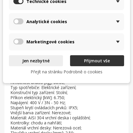
Technické cookies
Analytické cookies
Popis
Marketingové cookies
Sap kód: 00001129;
Šířka netto [mm]: 600;
Hloubka netto [mm]: 600;
Výška netto [mm]: 280;
Jen nezbytné
Přijmout vše
Hmotnost netto [kg]: 61.00;
Šířka brutto [mm]: 630;
Přejít na stránku Podrobně o cookies
Hloubka brutto [mm]: 690;
Výška brutto [mm]: 610;
Hmotnost brutto [kg]: 66.00;
Typ spotřebiče: Elektrické zařízení;
Konstruční typ zařízení: Stolní;
Příkon elektrický [kW]: 6.750;
Napájení: 400 V / 3N - 50 Hz;
Stupeň krytí ovládacích prvků: IPX5;
Vnější barva zařízení: Nerezové;
Materiál: AISI 304 vrchní deska i opláštění;
Kontrolky: chodu a nahřátí;
Materiál vrchní desky: Nerezová ocel;
Tloušťka vrchní desky [mm]: 2.50;