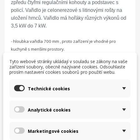
zpředu
čtyřmi regulačními kohouty
a podstavec s
policí. Vařidlo je celonerezové s litinovými rošty na
uložení hrnců. Vařidlo má hořáky různých výkonů od
3,5 kW do 7 kW.
- hloubka vařidla 700 mm , proto zařízení je vhodné pro
kuchyně s menšími prostory.
- možnost v provedení na zemní plyn ( na objednání i na
Tyto webové stránky ukládají v souladu se zákony na vaše
propan )
zařízení soubory, obecně nazývané cookies. Odsouhlaste
prosím nastavení cookies souborů pro použití webu.
- hořáky vybavené termopojistkou, která zastaví únik plynu
při zhasnutí plamene.
- prolisy pod hořáky zamezují rozlévání vzkypěných potravin
Technické cookies
po sporáků
- nerezové provedení
Analytické cookies
- věčný plamínek
- termopojistka
- nastavení příkonu hořáků do 1/3 ( úsporný plamen)
Marketingové cookies
- mohutné litinové rošty