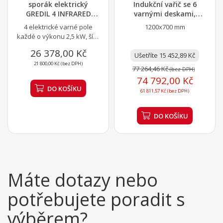
sporák elektrický
Indukční vařič se 6
GREDIL 4 INFRARED
varnými deskami,
sklokeramická varná...
HENDI, 400V/25500W,...
4 elektrické varné pole
1200x700 mm
každé o výkonu 2,5 kW, šíře
700 mm
26 378,00 Kč
Ušetříte 15 452,89 Kč
21 800,00 Kč (bez DPH)
77 264,46 Kč
(bez DPH)
74 792,00 Kč
DO KOŠÍKU
61 811,57 Kč (bez DPH)
DO KOŠÍKU
Máte dotazy nebo
potřebujete poradit s
výběrem?