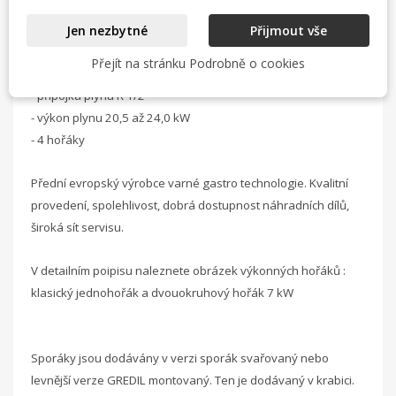
- jednoduché rozebrání, roštů, hořáků pro mytí
Jen nezbytné
Přijmout vše
Technické data :
Přejít na stránku Podrobně o cookies
- rozměry 800x700x850 mm
- přípojka plynu R 1/2”
- výkon plynu 20,5 až 24,0 kW
- 4 hořáky
Přední evropský výrobce varné gastro technologie. Kvalitní
provedení, spolehlivost, dobrá dostupnost náhradních dílů,
široká sít servisu.
V detailním poipisu naleznete obrázek výkonných hořáků :
klasický jednohořák a dvouokruhový hořák 7 kW
Sporáky jsou dodávány v verzi sporák svařovaný nebo
levnější verze GREDIL montovaný. Ten je dodávaný v krabici.