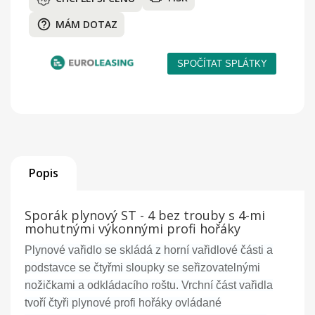
help_outline
MÁM DOTAZ
Popis
Sporák plynový ST - 4 bez trouby s 4-mi
mohutnými výkonnými profi hořáky
Plynové vařidlo se skládá z horní vařidlové části a
podstavce se čtyřmi sloupky se seřizovatelnými
nožičkami a odkládacího roštu. Vrchní část vařidla
tvoří čtyři plynové profi hořáky ovládané