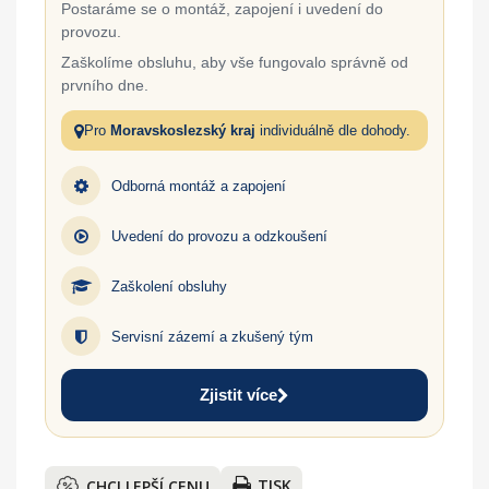
Postaráme se o montáž, zapojení i uvedení do
provozu.
Zaškolíme obsluhu, aby vše fungovalo správně od
prvního dne.
Pro
Moravskoslezský kraj
individuálně dle dohody.
Odborná montáž a zapojení
Uvedení do provozu a odzkoušení
Zaškolení obsluhy
Servisní zázemí a zkušený tým
Zjistit více
TISK
CHCI LEPŠÍ CENU