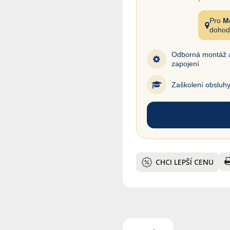
Pro
M
dohod
Odborná montáž 
zapojení
Zaškolení obsluh
CHCI LEPŠÍ CENU