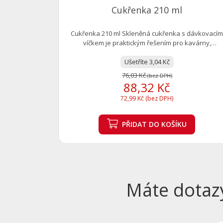
Cukřenka 210 ml
Cukřenka 210 ml Skleněná cukřenka s dávkovací
víčkem je praktickým řešením pro kavárny,
cukrárny...
Ušetříte 3,04 Kč
76,03 Kč
(bez DPH)
88,32 Kč
72,99 Kč (bez DPH)
PŘIDAT
DO KOŠÍKU
Máte dotaz