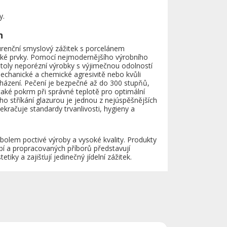
y.
n
urenční smyslový zážitek s porcelánem
ské prvky. Pomocí nejmodernějšího výrobního
 stoly neporézní výrobky s výjimečnou odolností
mechanické a chemické agresivitě nebo kvůli
ázení. Pečení je bezpečné až do 300 stupňů,
 také pokrm při správné teplotě pro optimální
ního stříkání glazurou je jednou z nejúspěšnějších
kračuje standardy trvanlivosti, hygieny a
olem poctivé výroby a vysoké kvality. Produkty
 a propracovaných příborů představují
tiky a zajišťují jedinečný jídelní zážitek.