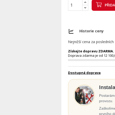
PŘID
Historie ceny
Nejnižší cena za posledních
Získejte dopravu ZDARMA. N
Doprava zdarma je od 12 100,
Dostupná doprava
Instal
Postaráme
provozu.
Zaškolíme
prvního d