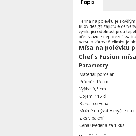
Popis
Terina na polévku je skvělý
Rudý design zajišťuje červený
vynikající odolnost proti t
představuje neporézní kvalitu
barvu a zároveň eliminuje ab
Mísa na polévku pr
Chef's Fusion mísa
Parametry
Materiál: porcelán
Průměr: 15 cm
Výška: 9,5 cm
Objem: 115 cl
Barva: červená
Možné umývat v myčce na n
2 ks v balení
Cena uvedena za 1 kus