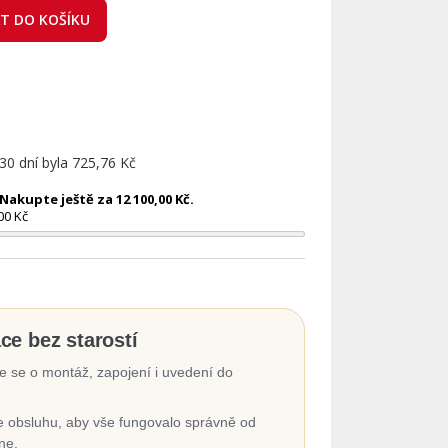
AT DO KOŠÍKU
 30 dní byla
725,76 Kč
akupte ještě za 12 100,00 Kč.
00 Kč
ace bez starostí
 se o montáž, zapojení i uvedení do
 obsluhu, aby vše fungovalo správně od
ne.