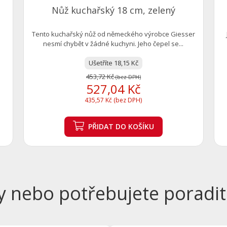
Nůž kuchařský 18 cm, zelený
m
Tento kuchařský nůž od německého výrobce Giesser
nesmí chybět v žádné kuchyni. Jeho čepel se...
Ušetříte 18,15 Kč
453,72 Kč
(bez DPH)
527,04 Kč
435,57 Kč (bez DPH)
PŘIDAT
DO KOŠÍKU
y nebo potřebujete poradit