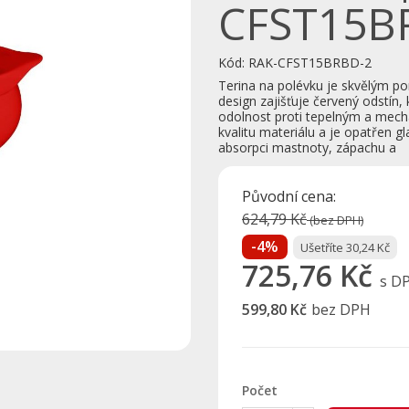
CFST15B
Kód:
RAK-CFST15BRBD-2
Terina na polévku je skvělým p
design zajišťuje červený odstín,
odolnost proti tepelným a mech
kvalitu materiálu a je opatřen g
absorpci mastnoty, zápachu a
Původní cena:
624,79 Kč
(bez DPH)
-4%
Ušetříte 30,24 Kč
725,76 Kč
s D
599,80 Kč
bez DPH
Počet