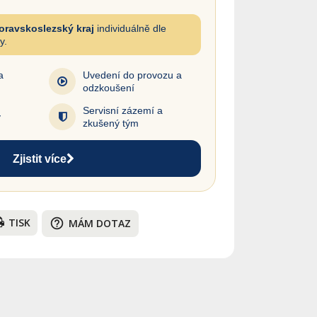
oravskoslezský kraj
individuálně dle
y.
a
Uvedení do provozu a
odzkoušení
Servisní zázemí a
y
zkušený tým
Zjistit více
TISK
help_outline
MÁM DOTAZ