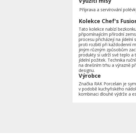
Využití mísy
Příprava a servírování polévk
Kolekce Chef's Fusio
Tato kolekce nabízí bezkonk
připomínajícím přírodní zem
procesu přicházejí na jídelní
proti rozbití při každodenní 
jiným různým způsobům zach
produkty si udrží své teplo a
jídelní požitek. Technika ruč
na dnešním trhu a výrazně pře
designu.
Výrobce
Značka RAK Porcelain je symb
v podobě kuchyňského nádobí
kombinaci dlouhé výdrže a este