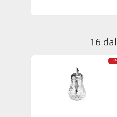
16 dal
-4