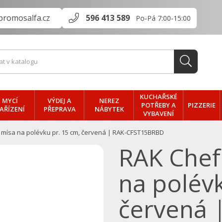
promosalfa.cz
596 413 589
Po-Pá 7:00-15:00
KUCHAŘSKÉ
MYCÍ
VÝDEJ A
NEREZ
PIZZERIE
POTŘEBY A
AŘÍZENÍ
PŘEPRAVA
NÁBYTEK
VYBAVENÍ
 mísa na polévku pr. 15 cm, červená | RAK-CFST15BRBD
RAK Chef
na polévk
červená 