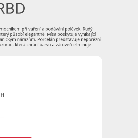
RBD
omocníkem při vaření a podávání polévek. Rudý
 který působí elegantně. Mísa poskytuje vynikající
anickým nárazům. Porcelán představuje neporézní
lazurou, která chrání barvu a zároveň eliminuje
PH