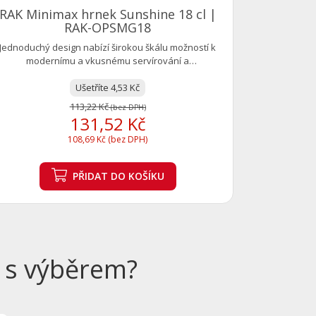
RAK Minimax hrnek Sunshine 18 cl |
RAK-OPSMG18
Jednoduchý design nabízí širokou škálu možností k
modernímu a vkusnému servírování a
prezentování...
Ušetříte 4,53 Kč
113,22 Kč
(bez DPH)
131,52 Kč
108,69 Kč (bez DPH)
PŘIDAT
DO KOŠÍKU
 s výběrem?