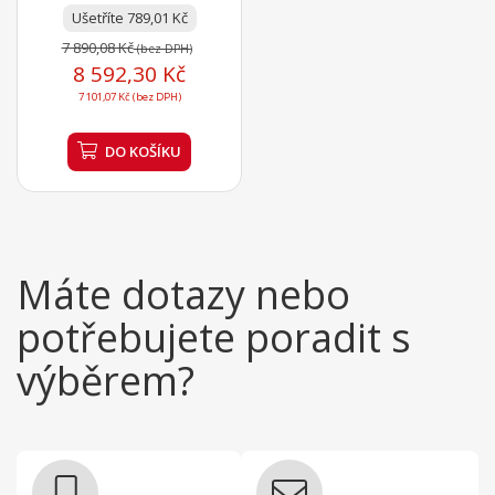
nerezová ocel o síle 0,8...
Ušetříte 789,01 Kč
7 890,08 Kč
(bez DPH)
8 592,30 Kč
7 101,07 Kč (bez DPH)
DO KOŠÍKU
Máte dotazy nebo
potřebujete poradit s
výběrem?