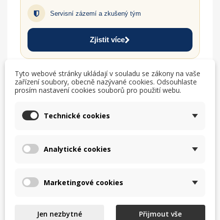
Servisní zázemí a zkušený tým
Zjistit více
Tyto webové stránky ukládají v souladu se zákony na vaše
TISK
CHCI LEPŠÍ CENU
zařízení soubory, obecně nazývané cookies. Odsouhlaste
prosím nastavení cookies souborů pro použití webu.
help_outline
MÁM DOTAZ
Technické cookies
Analytické cookies
Popis
Marketingové cookies
Sap kód: 00004886;
Šířka netto [mm]: 400;
Hloubka netto [mm]: 295;
Jen nezbytné
Přijmout vše
Výška netto [mm]: 200;