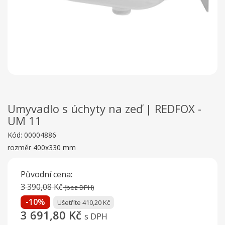
Umyvadlo s úchyty na zeď | REDFOX -
UM 11
Kód:
00004886
rozměr 400x330 mm
Původní cena:
3 390,08 Kč
(bez DPH)
-10%
Ušetříte 410,20 Kč
3 691,80 Kč
s DPH