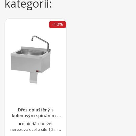
kategorii:
-10%
Dřez opláštěný s
kolenovým spínáním |
REDFOX - UM 43 + KOB 3
■ materiál nádrže:
nerezová ocel o síle 1,2 mm
■ materiál hlavní části: