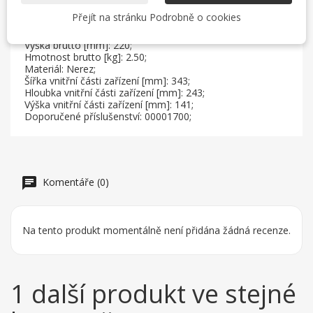
Hmotnost netto [kg]: 2.35;
Přejít na stránku Podrobně o cookies
Šířka brutto [mm]: 330;
Hloubka brutto [mm]: 450;
Výška brutto [mm]: 220;
Hmotnost brutto [kg]: 2.50;
Materiál: Nerez;
Šířka vnitřní části zařízení [mm]: 343;
Hloubka vnitřní části zařízení [mm]: 243;
Výška vnitřní části zařízení [mm]: 141;
Doporučené příslušenství: 00001700;
Komentáře (0)
Na tento produkt momentálně není přidána žádná recenze.
1 další produkt ve stejné