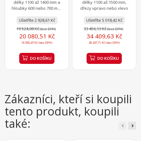
délky 1100 až 1400 mm a
délky 1100 až 1500 mm,
hloubky 600 nebo 700 mm,
dřezy vpravo nebo vlevo
dřezy po pravé straně,
Ušetříte 2 928,61 Kč
prolis, zadní lem
Ušetříte 5 018,42 Kč
19 524,08 Kč
33 456,13 Kč
(bez DPH)
(bez DPH)
20 080,51 Kč
34 409,63 Kč
16 595,47 Kč (bez DPH)
28 437,71 Kč (bez DPH)
DO KOŠÍKU
DO KOŠÍKU
Zákazníci, kteří si koupili
tento produkt, koupili
také: