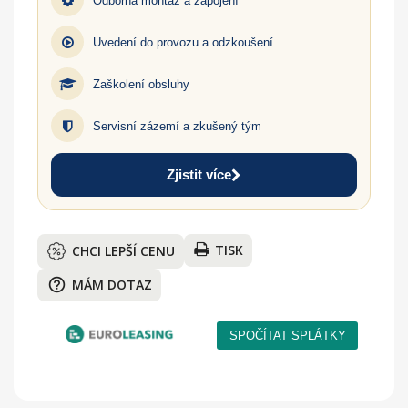
Odborná montáž a zapojení
Uvedení do provozu a odzkoušení
Zaškolení obsluhy
Servisní zázemí a zkušený tým
Zjistit více
TISK
CHCI LEPŠÍ CENU
help_outline
MÁM DOTAZ