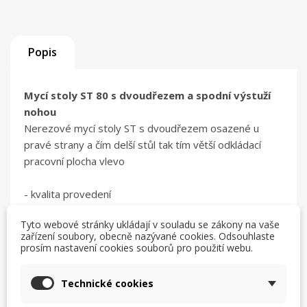
Popis
Mycí stoly ST 80 s dvoudřezem a spodní výstuží
nohou
Nerezové mycí stoly ST s dvoudřezem osazené u
pravé strany a čím delší stůl tak tím větší odkládací
pracovní plocha vlevo
- kvalita provedení
- otvor pro baterii 33 mm (zaslepený)
Tyto webové stránky ukládají v souladu se zákony na vaše
- výška spodní police od podlahy 15 cm
zařízení soubory, obecně nazývané cookies. Odsouhlaste
- zadní nohy odsazené od zádí stolu
prosím nastavení cookies souborů pro použití webu.
- vrchní prolis po obvodě desky
Technické cookies
Technická data :