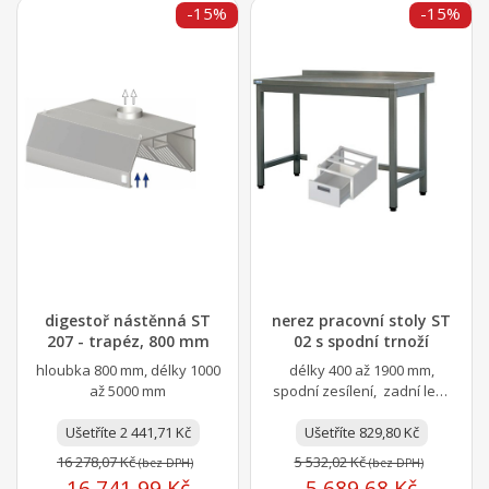
-15%
-15%
digestoř nástěnná ST
nerez pracovní stoly ST
207 - trapéz, 800 mm
02 s spodní trnoží
hloubka 800 mm, délky 1000
délky 400 až 1900 mm,
až 5000 mm
spodní zesílení, zadní lem,
hloubka 600 nebo 700 mm
Ušetříte 2 441,71 Kč
Ušetříte 829,80 Kč
16 278,07 Kč
5 532,02 Kč
(bez DPH)
(bez DPH)
16 741,99 Kč
5 689,68 Kč