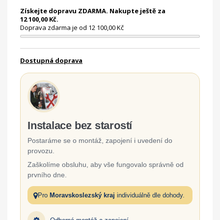
Získejte dopravu ZDARMA. Nakupte ještě za
12 100,00 Kč.
Doprava zdarma je od 12 100,00 Kč
Dostupná doprava
Instalace bez starostí
Postaráme se o montáž, zapojení i uvedení do
provozu.
Zaškolíme obsluhu, aby vše fungovalo správně od
prvního dne.
Pro
Moravskoslezský kraj
individuálně dle dohody.