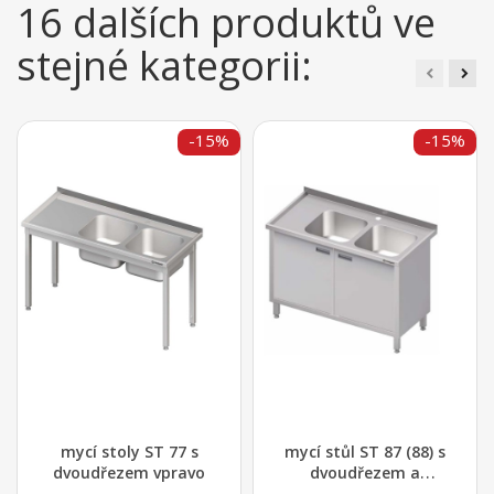
16 dalších produktů ve
stejné kategorii:
-15%
-15%
mycí stoly ST 77 s
mycí stůl ST 87 (88) s
dvoudřezem vpravo
dvoudřezem a
posuvnými dvířky