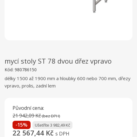
mycí stoly ST 78 dvou dřez vpravo
Kód:
980786150
délky 1500 až 1900 mm a hloubky 600 nebo 700 mm, dřezy
vpravo, prolis, zadní lem
Původní cena:
21 942,09 Kč
(bez DPH)
-15%
Ušetříte 3 982,49 Kč
22 567,44 Kč
s DPH