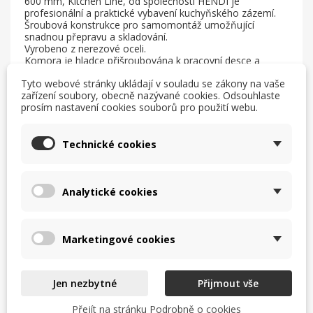
600 mm, Kitchen Line, od společnosti HENDI je
profesionální a praktické vybavení kuchyňského zázemí.
Šroubová konstrukce pro samomontáž umožňující
snadnou přepravu a skladování.
Vyrobeno z nerezové oceli.
Komora je hladce přišroubována k pracovní desce a
přitlačena z jednoho plechu nerezové oceli.
Tyto webové stránky ukládají v souladu se zákony na vaše
Rozměry dřezu: 400x400x(V)250 mm.
zařízení soubory, obecně nazývané cookies. Odsouhlaste
Standardní ražba ve spodní části sifonu: ø 50 mm.
prosím nastavení cookies souborů pro použití webu.
Otvor pro baterii: ø 30 mm.
10mm ražba pracovní desky, aby se zabránilo vylití vody.
Přibližné přípustné zatížení pracovní desky je 70 kg/m2.
Zadní stěna vysoká 40 mm pro ochranu stěny před
Technické cookies
skvrnami.
Zadní opěry stolu jsou odsunuty od stěny o 50 mm, aby
se usnadnila instalace na stěnu.
Nohy vyrobené z profilů 40x40 mm.
Analytické cookies
Nastavitelné nožičky v rozsahu: +25/-5 mm.
Marketingové cookies
Mohlo by vás také
zajímat
Jen nezbytné
Přijmout vše
Přejít na stránku Podrobně o cookies