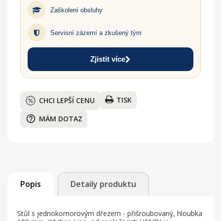
Zaškolení obsluhy
Servisní zázemí a zkušený tým
Zjistit více
TISK
CHCI LEPŠÍ CENU
help_outline
MÁM DOTAZ
Popis
Detaily produktu
Stůl s jednokomorovým dřezem - přišroubovaný, hloubka