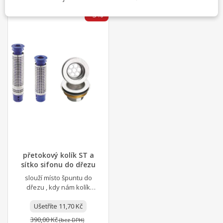
-3%
přetokový kolík ST a
sítko sifonu do dřezu
slouží místo špuntu do
dřezu , kdy nám kolík
zvedne hladinu v dřezu a
vrchem protíká voda
Ušetříte 11,70 Kč
390,00 Kč
(bez DPH)