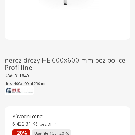
nerez dřezy HE 600x600 mm bez police
Profi line
Kód:
811849
dřez 400x400 hl.250 mm
Původní cena:
6 422,31 Kč
(bez DPH)
-20%
Ušetříte 1 554,20 Kč