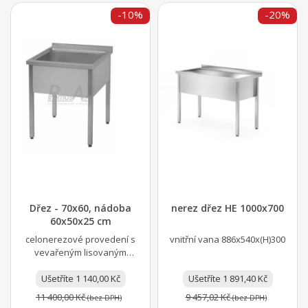
-10%
-20%
Dřez - 70x60, nádoba
nerez dřez HE 1000x700
60x50x25 cm
celonerezové provedení s
vnitřní vana 886x540x(H)300
vevařeným lisovaným
dřezem opláštěním čela,
boků a zadním lemem
Ušetříte 1 140,00 Kč
Ušetříte 1 891,40 Kč
vysokým...
11 400,00 Kč
9 457,02 Kč
(bez DPH)
(bez DPH)