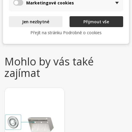
Marketingové cookies
(obvykle výstup uprostřed průměru 200 mm )
- od délky 2900 mm je digestoř rozdělená na dva
segmenty (spojení šrouby)
Jen nezbytné
Přijmout vše
Ostatní rozměry naceníme na požádání.
Přejít na stránku Podrobně o cookies
Mohlo by vás také
zajímat