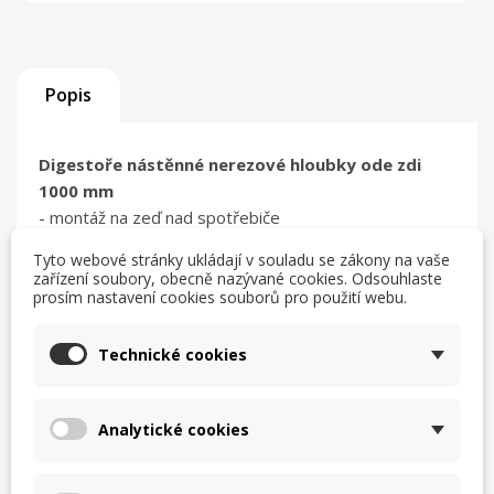
Popis
Digestoře nástěnné nerezové hloubky ode zdi
1000 mm
- montáž na zeď nad spotřebiče
- s řadou labyrintových lapačů tuku
Tyto webové stránky ukládají v souladu se zákony na vaše
- osvětlení bodové halogen za příplatek ( na 230 V )
zařízení soubory, obecně nazývané cookies. Odsouhlaste
- záchytný kanálek dookola celé digestoře pro odvod
prosím nastavení cookies souborů pro použití webu.
kondenzátu
- spodní uchycení filtrů - VZT (motor, klapky, potrubí)
Technické cookies
není součástí digestoře
- výška 450 mm
Analytické cookies
- Při objednání uveďte průměr a umístění vrchního
vývodu.