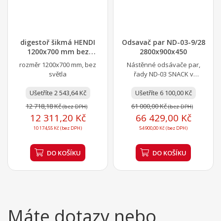
digestoř šikmá HENDI
Odsavač par ND-03-9/28
1200x700 mm bez
2800x900x450
osvětlení
rozměr 1200x700 mm, bez
Nástěnné odsávače par,
světla
řady ND-03 SNACK v
celonerezovém provedení
Ušetříte 2 543,64 Kč
AISI 304 jsou určeny
Ušetříte 6 100,00 Kč
výhradně...
12 718,18 Kč
61 000,00 Kč
(bez DPH)
(bez DPH)
12 311,20 Kč
66 429,00 Kč
10 174,55 Kč (bez DPH)
54 900,00 Kč (bez DPH)
DO KOŠÍKU
DO KOŠÍKU
Máte dotazy nebo