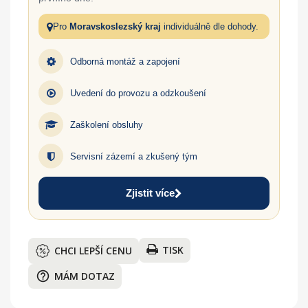
Pro
Moravskoslezský kraj
individuálně dle dohody.
Odborná montáž a zapojení
Uvedení do provozu a odzkoušení
Zaškolení obsluhy
Servisní zázemí a zkušený tým
Zjistit více
TISK
CHCI LEPŠÍ CENU
help_outline
MÁM DOTAZ