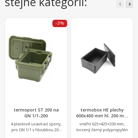
stejné kategorii:
-3%
termoport ST 200 na
termobox HE plechy
GN 1/1-200
600x400 mm hl. 200 mm
černý
4 plastové uzavírací spony,
vnitřní 625×425×200 mm,
pro GN 1/1 s hloubkou 200
tvrzený černý polypropylén
mm, nelze dát GN s držadly,