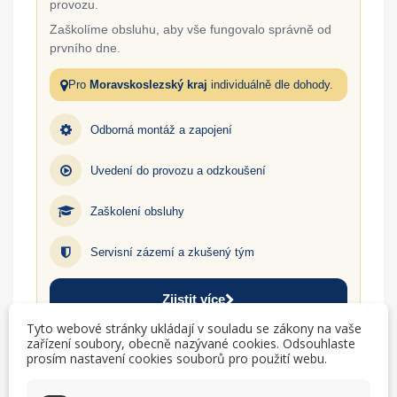
provozu.
Zaškolíme obsluhu, aby vše fungovalo správně od
prvního dne.
Pro
Moravskoslezský kraj
individuálně dle dohody.
Odborná montáž a zapojení
Uvedení do provozu a odzkoušení
Zaškolení obsluhy
Servisní zázemí a zkušený tým
Zjistit více
Tyto webové stránky ukládají v souladu se zákony na vaše
zařízení soubory, obecně nazývané cookies. Odsouhlaste
prosím nastavení cookies souborů pro použití webu.
TISK
CHCI LEPŠÍ CENU