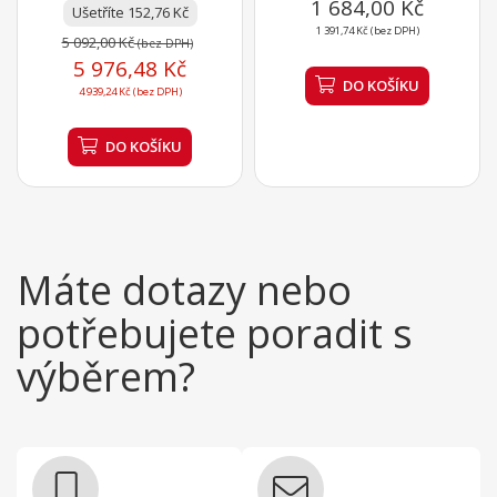
1 684,00 Kč
Ušetříte 152,76 Kč
na přepravu...
1 391,74 Kč (bez DPH)
5 092,00 Kč
(bez DPH)
5 976,48 Kč
DO KOŠÍKU
4 939,24 Kč (bez DPH)
DO KOŠÍKU
Máte dotazy nebo
potřebujete poradit s
výběrem?