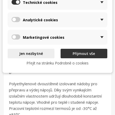
Technické cookies
help_outline
MÁM DOTAZ
Analytické cookies
Popis
Marketingové cookies
Termoporty QC na tekutiny
Jen nezbytné
Přijmout vše
- stěna termoportu vyplněná polyuretanovou izolací
Přejít na stránku Podrobně o cookies
zajišťující dlouhodobé udržování teploty nápojů v
gastronádobách.
Polyethylenové dvoustěnné izolované nádoby pro
přepravu a výdej nápojů. Díky svým vynikajícím
izolačním vlastnostem udržují dlouhodobě konstantní
teplotu nápoje. Vhodné pro teplé i studené nápoje.
Pracovní teplotní rozmezí termosů je od -30°C až
+85°C.