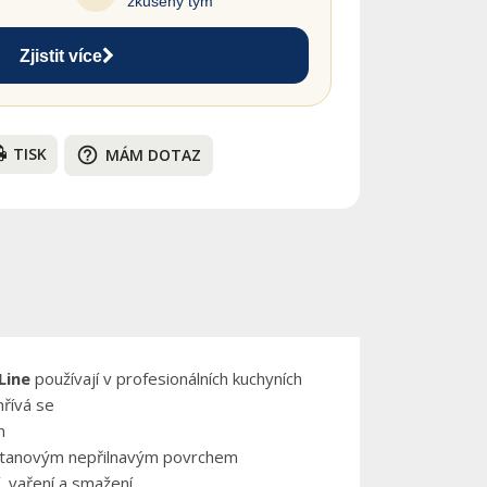
zkušený tým
Zjistit více
TISK
help_outline
MÁM DOTAZ
iLine
používají v profesionálních kuchyních
hřívá se
m
s titanovým nepřilnavým povrchem
í, vaření a smažení