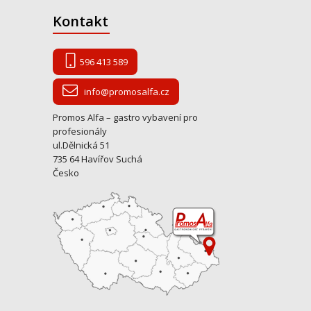
Kontakt
596 413 589
info@promosalfa.cz
Promos Alfa – gastro vybavení pro
profesionály
ul.Dělnická 51
735 64 Havířov Suchá
Česko