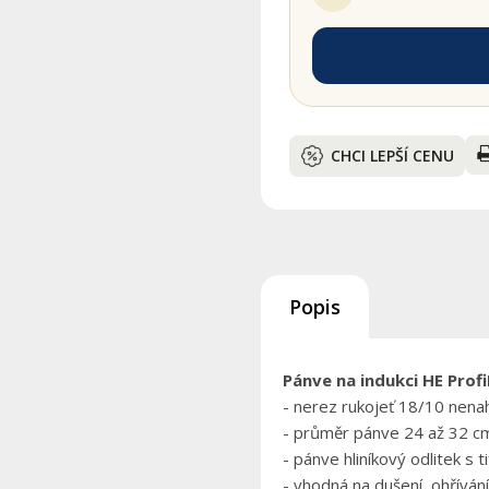
CHCI LEPŠÍ CENU
Popis
Pánve na indukci HE Prof
- nerez rukojeť 18/10 nena
- průměr pánve 24 až 32 c
- pánve hliníkový odlitek 
- vhodná na dušení, ohříván