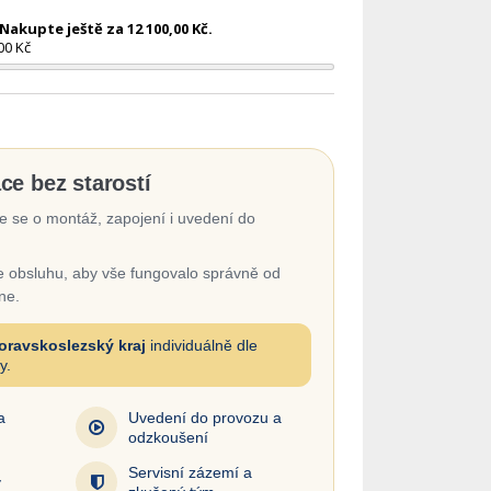
akupte ještě za 12 100,00 Kč.
00 Kč
ace bez starostí
 se o montáž, zapojení i uvedení do
 obsluhu, aby vše fungovalo správně od
ne.
oravskoslezský kraj
individuálně dle
y.
a
Uvedení do provozu a
odzkoušení
Servisní zázemí a
y