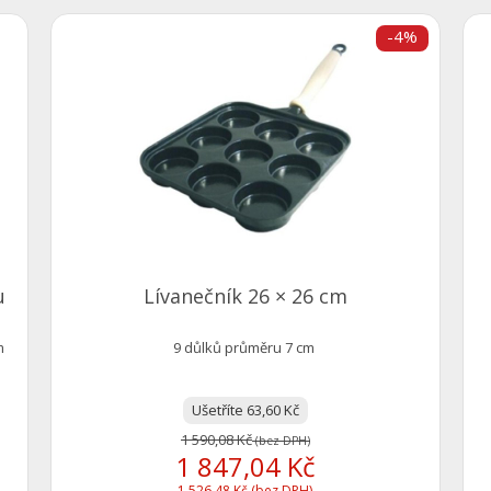
-4%
u
Lívanečník 26 × 26 cm
m
9 důlků průměru 7 cm
Ušetříte 63,60 Kč
1 590,08 Kč
(bez DPH)
1 847,04 Kč
1 526,48 Kč (bez DPH)