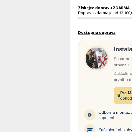
Získejte dopravu ZDARMA. N
Doprava zdarma je od 12 100,
Dostupná doprava
Instal
Postaráme
provozu.
Zaškolíme
prvního d
Pro
M
dohod
Odborná montáž 
zapojení
Zaškolení obsluh