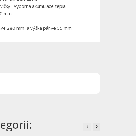
nvičky , výborná akumulace tepla
 60 mm
nve 280 mm, a výška pánve 55 mm
egorii: