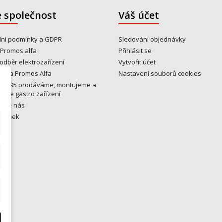
 společnost
Váš účet
ní podmínky a GDPR
Sledování objednávky
 Promos alfa
Přihlásit se
odběr elektrozařízení
Vytvořit účet
y na Promos Alfa
Nastavení souborů cookies
u 1995 prodáváme, montujeme a
eme gastro zařízení
ujte nás
tránek
ny