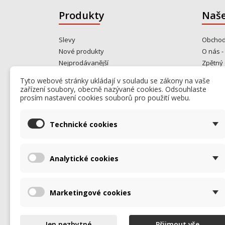
Produkty
Naše
Slevy
Obchod
Nové produkty
O nás -
Nejprodávanější
Zpětný 
Gastro bazar
Kontakt
Tyto webové stránky ukládají v souladu se zákony na vaše
Od rok
zařízení soubory, obecně nazývané cookies. Odsouhlaste
opravuj
prosím nastavení cookies souborů pro použití webu.
Kontakt
Mapa s
Technické cookies
Prodej
Analytické cookies
Marketingové cookies
Jen nezbytné
Přijmout vše