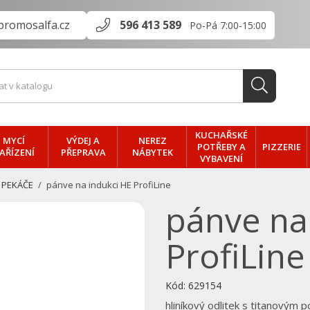
promosalfa.cz
596 413 589
Po-Pá 7:00-15:00
KUCHAŘSKÉ
MYCÍ
VÝDEJ A
NEREZ
PIZZERIE
POTŘEBY A
AŘÍZENÍ
PŘEPRAVA
NÁBYTEK
VYBAVENÍ
 PEKÁČE
pánve na indukci HE ProfiLine
pánve na
ProfiLine
Kód:
629154
hliníkový odlitek s titanovým