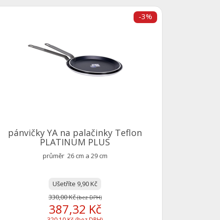
-3%
pánev Y
pánvičky YA na palačinky Teflon
PLATINUM PLUS
průměr 26 cm a 29 cm
Ušetříte 9,90 Kč
330,00 Kč
(bez DPH)
387,32 Kč
320,10 Kč (bez DPH)