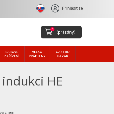
Přihlásit se
0
(prázdný)
BAROVÉ
VELKO
GASTRO
ZAŘÍZENÍ
PRÁDELNY
BAZAR
 indukci HE
 povrchem