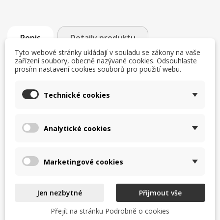
Popis
Detaily produktu
Tyto webové stránky ukládají v souladu se zákony na vaše
zařízení soubory, obecně nazývané cookies. Odsouhlaste
Pro použití v profesionálním stravování
prosím nastavení cookies souborů pro použití webu.
Vysoce kvalitní barové příslušenství
Efektivní barový servis
Pohodlné použití
Technické cookies
Odolnost proti rozlití
Pro láhve o výšce od 240 do 350 mm
Analytické cookies
Komentáře (0)
Marketingové cookies
Na tento produkt momentálně není přidána žádná recenze.
Jen nezbytné
Přijmout vše
Přejít na stránku Podrobně o cookies