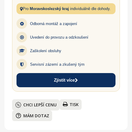
Pro
Moravskoslezský kraj
individuálně dle dohody.
Odborná montáž a zapojení
Uvedení do provozu a odzkoušení
Zaškolení obsluhy
Servisní zázemí a zkušený tým
Zjistit více
TISK
CHCI LEPŠÍ CENU
help_outline
MÁM DOTAZ