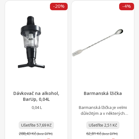
-20%
-4%
Dávkovač na alkohol,
Barmanská lžička
BarUp, 0,04L
0,04 L
Barmanská lžička je velmi
důležitým a v některých
případech až nezbytným
Ušetříte 57,69 Kč
pomocníkem při práci s...
Ušetříte 2,51 Kč
288,43 Kč
62,81 Kč
(bez DPH)
(bez DPH)