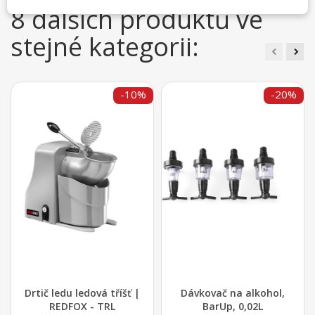
8 dalších produktů ve
stejné kategorii:
-10%
-20%
Drtič ledu ledová tříšť |
Dávkovač na alkohol,
REDFOX - TRL
BarUp, 0,02L