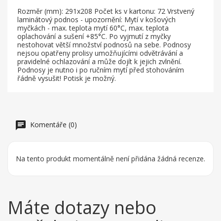
Rozměr (mm): 291x208 Počet ks v kartonu: 72 Vrstvený
laminátový podnos - upozornění: Mytí v košových
myčkách - max. teplota mytí 60°C, max. teplota
oplachování a sušení +85°C. Po vyjmutí z myčky
nestohovat větší množství podnosů na sebe. Podnosy
nejsou opatřeny prolisy umožňujícími odvětrávání a
pravidelné ochlazování a může dojít k jejich zvlnění.
Podnosy je nutno i po ručním mytí před stohováním
řádně vysušit! Potisk je možný.
Komentáře (0)
Na tento produkt momentálně není přidána žádná recenze.
Máte dotazy nebo