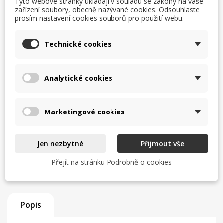
Tyto webové stránky ukládají v souladu se zákony na vaše
Uvedení do provozu a odzkoušení
zařízení soubory, obecně nazývané cookies. Odsouhlaste
prosím nastavení cookies souborů pro použití webu.
Zaškolení obsluhy
Technické cookies
Servisní zázemí a zkušený tým
Analytické cookies
Zjistit více
Marketingové cookies
TISK
CHCI LEPŠÍ CENU
help_outline
MÁM DOTAZ
Jen nezbytné
Přijmout vše
Přejít na stránku Podrobně o cookies
Popis