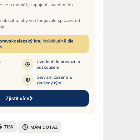
 se o montáž, zapojení i uvedení do
 obsluhu, aby vše fungovalo správně od
ne.
oravskoslezský kraj
individuálně dle
y.
a
Uvedení do provozu a
odzkoušení
Servisní zázemí a
y
zkušený tým
Zjistit více
TISK
help_outline
MÁM DOTAZ