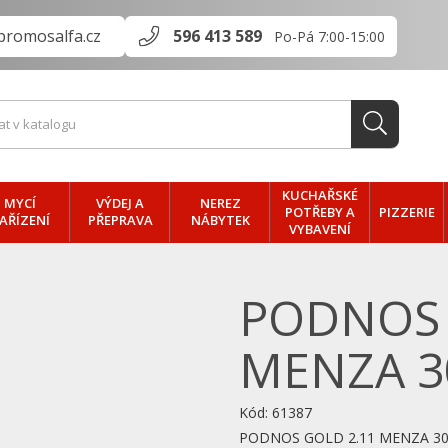
promosalfa.cz
596 413 589
Po-Pá 7:00-15:00
KUCHAŘSKÉ
MYCÍ
VÝDEJ A
NEREZ
PIZZERIE
POTŘEBY A
AŘÍZENÍ
PŘEPRAVA
NÁBYTEK
VYBAVENÍ
PODNOS 
MENZA 3
Kód:
61387
PODNOS GOLD 2.11 MENZA 30