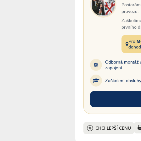
Postaráme
provozu.
Zaškolíme
prvního d
Pro
M
dohod
Odborná montáž 
zapojení
Zaškolení obsluh
CHCI LEPŠÍ CENU