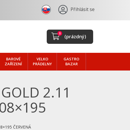
Přihlásit se
0
(prázdný)
BAROVÉ
VELKO
GASTRO
ZAŘÍZENÍ
PRÁDELNY
BAZAR
GOLD 2.11
08×195
8×195 ČERVENÁ