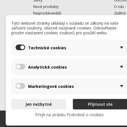
Nové produkty
O nás -
Nejprodávanější
Zpětný 
Gastro bazar
Kontakt
Tyto webové stránky ukládají v souladu se zákony na vaše
Od rok
zařízení soubory, obecně nazývané cookies. Odsouhlaste
opravuj
prosím nastavení cookies souborů pro použití webu.
Kontakt
Mapa s
Technické cookies
Prodej
Analytické cookies
Marketingové cookies
Jen nezbytné
Přijmout vše
Přejít na stránku Podrobně o cookies
© 2026 - Všechna práva vyhrazena. Promos Alfa s.r.o.