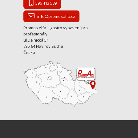
596 413 589
info@promosalfa.cz
Promos Alfa – gastro vybavení pro
profesionály
ul.Dělnická 51
735 64 Havířov Suchá
Česko