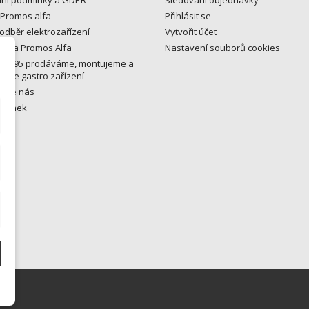
 Promos alfa
Přihlásit se
odběr elektrozařízení
Vytvořit účet
y na Promos Alfa
Nastavení souborů cookies
u 1995 prodáváme, montujeme a
eme gastro zařízení
ujte nás
tránek
ny