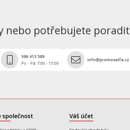
y nebo potřebujete poradit
596 413 589
info@promosalfa.cz
Po - Pá: 7:00 - 15:00
 společnost
Váš účet
ní podmínky a GDPR
Sledování objednávky