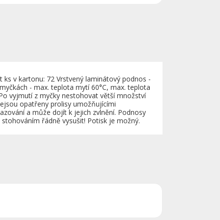
ks v kartonu: 72 Vrstvený laminátový podnos -
myčkách - max. teplota mytí 60°C, max. teplota
Po vyjmutí z myčky nestohovat větší množství
jsou opatřeny prolisy umožňujícími
azování a může dojít k jejich zvlnění. Podnosy
 stohováním řádně vysušit! Potisk je možný.