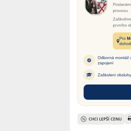
Postaráme
provozu.
Zaškolíme
prvního d
Pro
M
dohod
Odborná montáž 
zapojení
Zaškolení obsluh
CHCI LEPŠÍ CENU