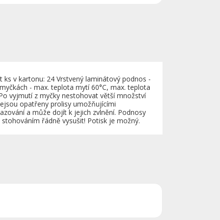
ks v kartonu: 24 Vrstvený laminátový podnos -
myčkách - max. teplota mytí 60°C, max. teplota
Po vyjmutí z myčky nestohovat větší množství
jsou opatřeny prolisy umožňujícími
azování a může dojít k jejich zvlnění. Podnosy
 stohováním řádně vysušit! Potisk je možný.