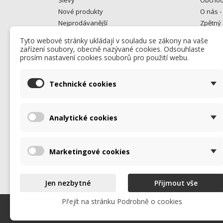
Nové produkty
O nás -
Nejprodávanější
Zpětný 
Gastro bazar
Kontakt
Tyto webové stránky ukládají v souladu se zákony na vaše
Od rok
zařízení soubory, obecně nazývané cookies. Odsouhlaste
opravuj
prosím nastavení cookies souborů pro použití webu.
Kontakt
Mapa s
Technické cookies
Prodej
Analytické cookies
Marketingové cookies
Jen nezbytné
Přijmout vše
Přejít na stránku Podrobně o cookies
© 2026 - Všechna práva vyhrazena. Promos Alfa s.r.o.