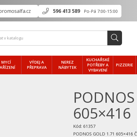
promosalfa.cz
596 413 589
Po-Pá 7:00-15:00
KUCHAŘSKÉ
MYCÍ
VÝDEJ A
NEREZ
PIZZERIE
POTŘEBY A
AŘÍZENÍ
PŘEPRAVA
NÁBYTEK
VYBAVENÍ
PODNOS 
605×416
Kód:
61357
PODNOS GOLD 1.71 605×416 