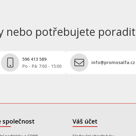
y nebo potřebujete poradit
596 413 589
info@promosalfa.cz
Po - Pá: 7:00 - 15:00
 společnost
Váš účet
ní podmínky a GDPR
Sledování objednávky