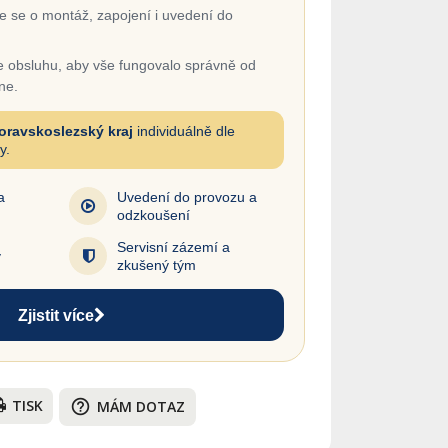
 se o montáž, zapojení i uvedení do
 obsluhu, aby vše fungovalo správně od
ne.
oravskoslezský kraj
individuálně dle
y.
a
Uvedení do provozu a
odzkoušení
Servisní zázemí a
y
zkušený tým
Zjistit více
TISK
help_outline
MÁM DOTAZ