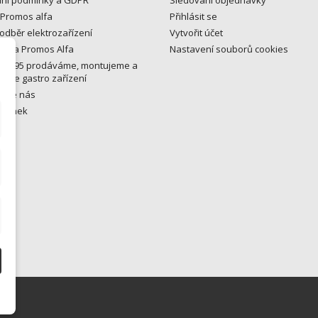
 Promos alfa
Přihlásit se
odběr elektrozařízení
Vytvořit účet
y na Promos Alfa
Nastavení souborů cookies
u 1995 prodáváme, montujeme a
eme gastro zařízení
ujte nás
tránek
ny