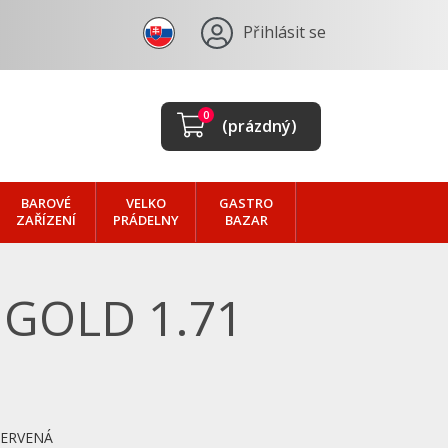
Přihlásit se
0
(prázdný)
BAROVÉ
VELKO
GASTRO
ZAŘÍZENÍ
PRÁDELNY
BAZAR
GOLD 1.71
ČERVENÁ