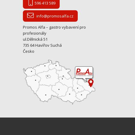
596 413 589
info@promosalfa.cz
Promos Alfa – gastro vybavení pro
profesionály
ul.Dělnická 51
735 64 Havířov Suchá
Česko