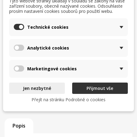
Tyto webové stránky ukládají v souladu se zákony na vaše
Uvedení do provozu a odzkoušení
zařízení soubory, obecně nazývané cookies. Odsouhlaste
prosím nastavení cookies souborů pro použití webu.
Zaškolení obsluhy
Technické cookies
Servisní zázemí a zkušený tým
Analytické cookies
Zjistit více
Marketingové cookies
TISK
CHCI LEPŠÍ CENU
help_outline
MÁM DOTAZ
Jen nezbytné
Přijmout vše
Přejít na stránku Podrobně o cookies
Popis