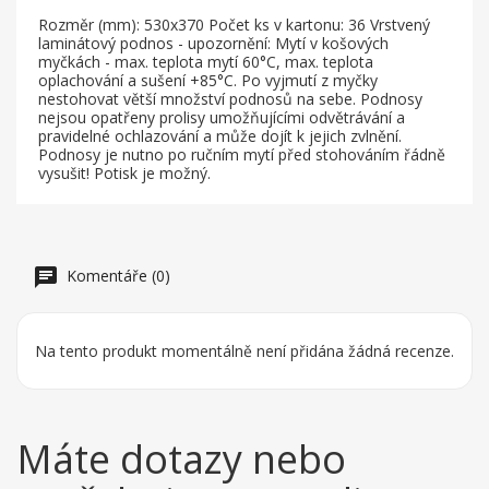
Rozměr (mm): 530x370 Počet ks v kartonu: 36 Vrstvený
laminátový podnos - upozornění: Mytí v košových
myčkách - max. teplota mytí 60°C, max. teplota
oplachování a sušení +85°C. Po vyjmutí z myčky
nestohovat větší množství podnosů na sebe. Podnosy
nejsou opatřeny prolisy umožňujícími odvětrávání a
pravidelné ochlazování a může dojít k jejich zvlnění.
Podnosy je nutno po ručním mytí před stohováním řádně
vysušit! Potisk je možný.
Komentáře (0)
Na tento produkt momentálně není přidána žádná recenze.
Máte dotazy nebo