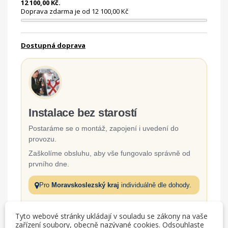
12 100,00 Kč.
Doprava zdarma je od 12 100,00 Kč
Dostupná doprava
Instalace bez starostí
Postaráme se o montáž, zapojení i uvedení do
provozu.
Zaškolíme obsluhu, aby vše fungovalo správně od
prvního dne.
Pro
Moravskoslezský kraj
individuálně dle dohody.
Odborná montáž a zapojení
Tyto webové stránky ukládají v souladu se zákony na vaše
zařízení soubory, obecně nazývané cookies. Odsouhlaste