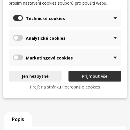
prosím nastavení cookies souborů pro použití webu.
Uvedení do provozu a odzkoušení
Zaškolení obsluhy
Technické cookies
Servisní zázemí a zkušený tým
Analytické cookies
Zjistit více
Marketingové cookies
TISK
CHCI LEPŠÍ CENU
Jen nezbytné
Přijmout vše
help_outline
MÁM DOTAZ
Přejít na stránku Podrobně o cookies
Popis