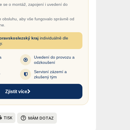
 se o montáž, zapojení i uvedení do
 obsluhu, aby vše fungovalo správně od
ne.
oravskoslezský kraj
individuálně dle
y.
a
Uvedení do provozu a
odzkoušení
Servisní zázemí a
y
zkušený tým
Zjistit více
TISK
help_outline
MÁM DOTAZ