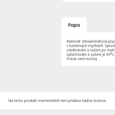
Popis
Materiál: sklolaminátová pr
v tunelových myčkách. Speciá
odvětrávání a sušení po mytí.
oplachování a sušení je 90°C
Potisk není možný.
Na tento produkt momentálně není přidána žádná recenze.