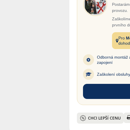
Postaráme
provozu.
Zaškolíme
prvního d
Pro
M
dohod
Odborná montáž 
zapojení
Zaškolení obsluh
CHCI LEPŠÍ CENU