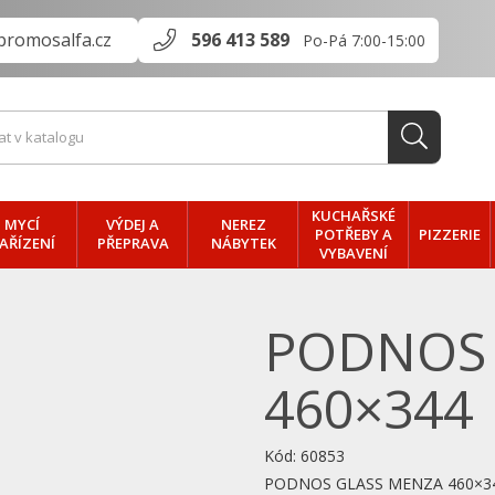
promosalfa.cz
596 413 589
Po-Pá 7:00-15:00
KUCHAŘSKÉ
MYCÍ
VÝDEJ A
NEREZ
PIZZERIE
POTŘEBY A
AŘÍZENÍ
PŘEPRAVA
NÁBYTEK
VYBAVENÍ
PODNOS 
460×344
Kód:
60853
PODNOS GLASS MENZA 460×